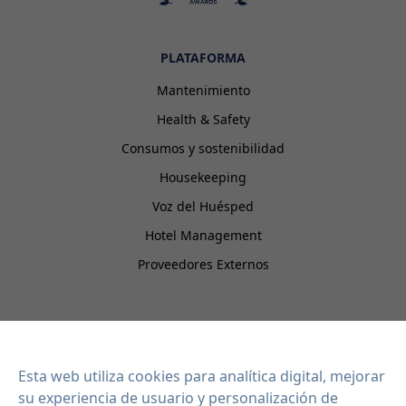
PLATAFORMA
Mantenimiento
Health & Safety
Consumos y sostenibilidad
Housekeeping
Voz del Huésped
Hotel Management
Proveedores Externos
EISI HOTEL
Integraciones
Esta web utiliza cookies para analítica digital, mejorar
Contacto
su experiencia de usuario y personalización de