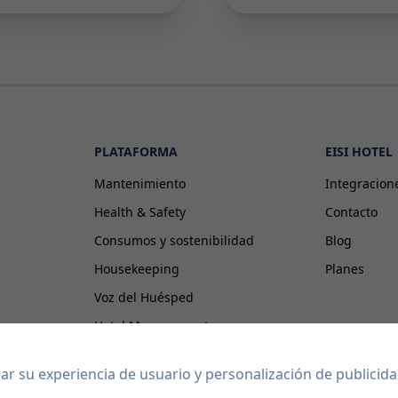
PLATAFORMA
EISI HOTEL
Mantenimiento
Integracion
Health & Safety
Contacto
Consumos y sostenibilidad
Blog
Housekeeping
Planes
Voz del Huésped
Hotel Management
Proveedores Externos
jorar su experiencia de usuario y personalización de publici