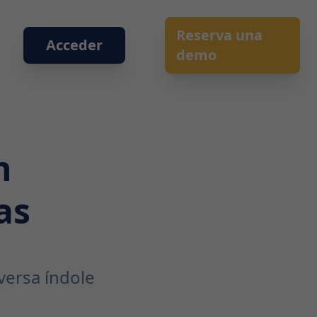
Reserva una
Acceder
demo
n
as
versa índole