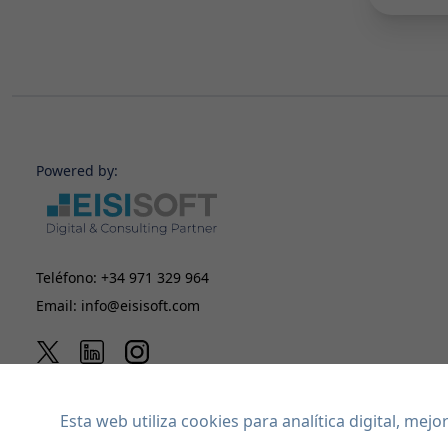
Powered by:
Teléfono:
+34 971 329 964
Email:
info@eisisoft.com
Esta web utiliza cookies para analítica digital, me