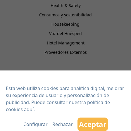
Health & Safety
Consumos y sostenibilidad
Housekeeping
Voz del Huésped
Hotel Management
Proveedores Externos
EISI HOTEL
Integraciones
Esta web utiliza cookies para analítica digital, mejorar
Contacto
su experiencia de usuario y personalización de
Blog
publicidad. Puede consultar
nuestra política de
cookies aquí
.
Planes
Aceptar
Configurar
Rechazar
Copyright 2026 EISI SOFTWARE SL - Todos los derechos reservados