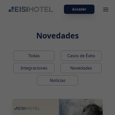
Acceder
Ope
Novedades
Todas
Casos de Éxito
Integraciones
Novedades
Noticias
2026-07-29 10:00:00