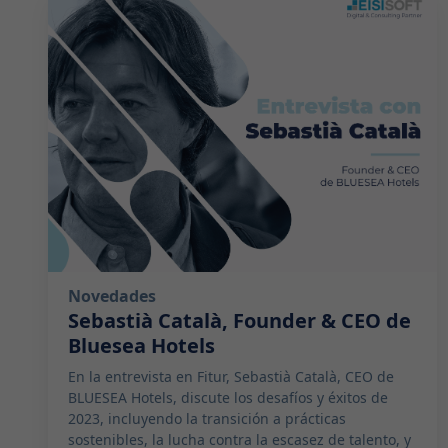
2024-02-23 10:30:00
Novedades
Sebastià Català, Founder & CEO de
Bluesea Hotels
En la entrevista en Fitur, Sebastià Català, CEO de
BLUESEA Hotels, discute los desafíos y éxitos de
2023, incluyendo la transición a prácticas
sostenibles, la lucha contra la escasez de talento, y