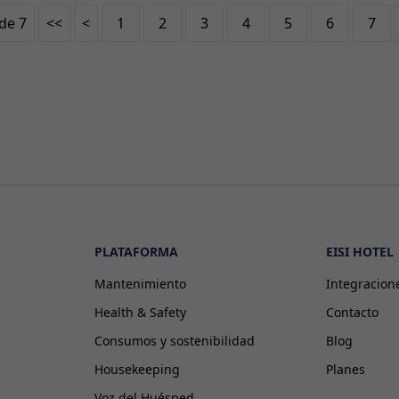
de 7
<<
<
1
2
3
4
5
6
7
PLATAFORMA
EISI HOTEL
Mantenimiento
Integracion
Health & Safety
Contacto
Consumos y sostenibilidad
Blog
Housekeeping
Planes
Voz del Huésped