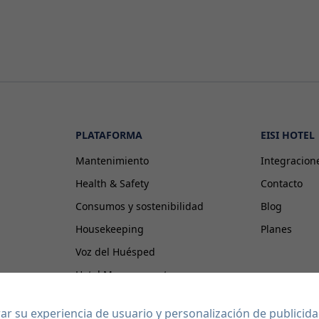
PLATAFORMA
EISI HOTEL
Mantenimiento
Integracion
Health & Safety
Contacto
Consumos y sostenibilidad
Blog
Housekeeping
Planes
Voz del Huésped
Hotel Management
Proveedores Externos
jorar su experiencia de usuario y personalización de publici