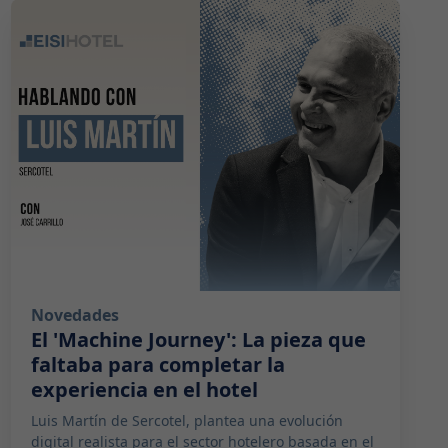
2026-05-19 08:00:00
Novedades
El 'Machine Journey': La pieza que
faltaba para completar la
experiencia en el hotel
Luis Martín de Sercotel, plantea una evolución
digital realista para el sector hotelero basada en el