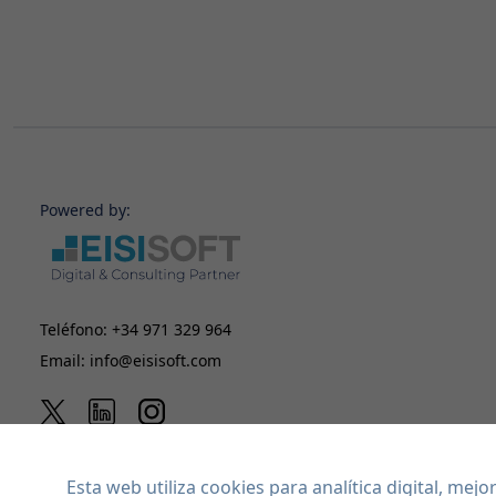
Powered by:
Teléfono:
+34 971 329 964
Email:
info@eisisoft.com
Esta web utiliza cookies para analítica digital, me