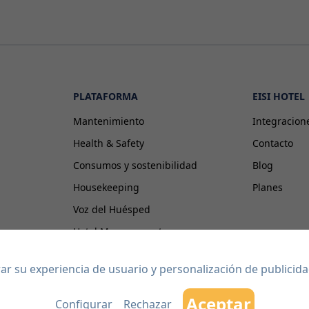
PLATAFORMA
EISI HOTEL
Mantenimiento
Integracion
Health & Safety
Contacto
Consumos y sostenibilidad
Blog
Housekeeping
Planes
Voz del Huésped
Hotel Management
Proveedores Externos
jorar su experiencia de usuario y personalización de publici
Aceptar
Configurar
Rechazar