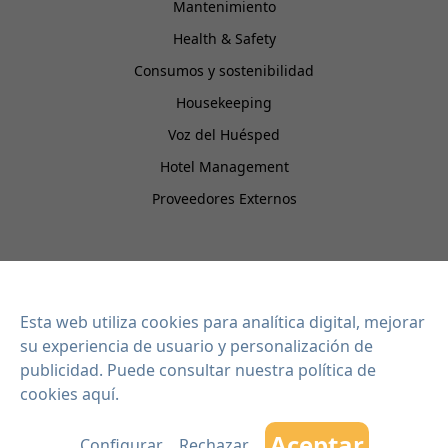
Mantenimiento
Health & Safety
Consumos y sostenibilidad
Housekeeping
Voz del Huésped
Hotel Management
Proveedores Externos
EISI HOTEL
Integraciones
Esta web utiliza cookies para analítica digital, mejorar
Contacto
su experiencia de usuario y personalización de
Blog
publicidad. Puede consultar
nuestra política de
cookies aquí
.
Planes
Aceptar
Configurar
Rechazar