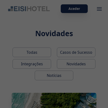
Aceder
Ope
Novidades
Todas
Casos de Sucesso
Integrações
Novidades
Notícias
2025-04-07 17:00:00