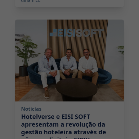
dinâmico.
2024-10-24 08:00:00
Notícias
Hotelverse e EISI SOFT
apresentam a revolução da
gestão hoteleira através de