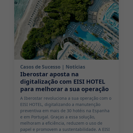
Casos de Sucesso
| Notícias
Iberostar aposta na
digitalização com EISI HOTEL
para melhorar a sua operação
A Iberostar revoluciona a sua operação com o
EISI HOTEL, digitalizando a manutenção
preventiva em mais de 30 hotéis na Espanha
e em Portugal. Graças a essa solução,
melhoram a eficiência, reduzem o uso de
papel e promovem a sustentabilidade. A EISI