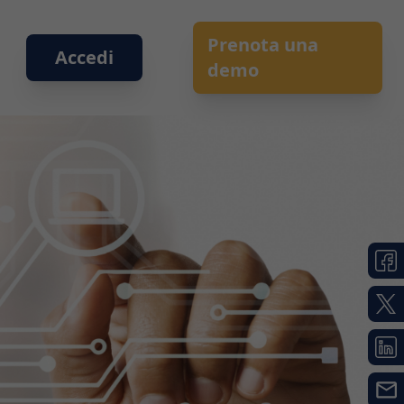
Prenota una
Accedi
demo