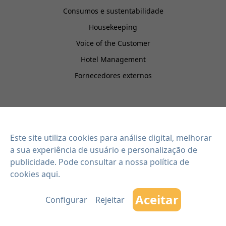
Consumos e sustentabilidade
Housekeeping
Voice of the Customer
Hotel Management
Fornecedores externos
EISI HOTEL
Integrações
Este site utiliza cookies para análise digital, melhorar
Contacto
a sua experiência de usuário e personalização de
Blogue
publicidade. Pode consultar
a nossa política de
cookies aqui
.
Planos
Aceitar
Configurar
Rejeitar
Copyright 2026 EISI SOFTWARE SL - Todos os direitos reservados
Aviso Legal
-
Política de Privacidade
-
Política de Cookies