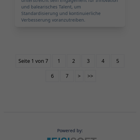
unterstreicht sein Engagement für Innovation
und balearisches Talent, um
Standardisierung und kontinuierliche
Verbesserung voranzutreiben.
Seite 1 von 7
1
2
3
4
5
6
7
>
>>
Powered by: