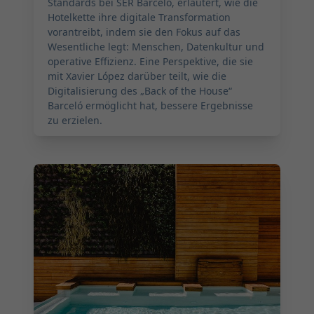
Standards bei SER Barceló, erläutert, wie die
Hotelkette ihre digitale Transformation
vorantreibt, indem sie den Fokus auf das
Wesentliche legt: Menschen, Datenkultur und
operative Effizienz. Eine Perspektive, die sie
mit Xavier López darüber teilt, wie die
Digitalisierung des „Back of the House“
Barceló ermöglicht hat, bessere Ergebnisse
zu erzielen.
2026-04-29 01:00:00