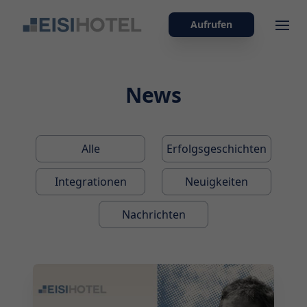
Aufrufen
Ope
News
Alle
Erfolgsgeschichten
Integrationen
Neuigkeiten
Nachrichten
2026-07-29 10:00:00